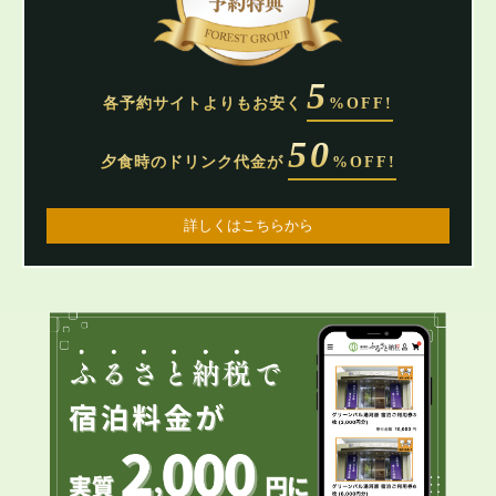
ご予約の確認・キャンセル
予約専用ダイヤル
受付時間 9:00〜20:00
5
各予約サイトよりもお安く
%OFF!
0570-038-489
50
夕食時のドリンク代金が
%OFF!
現地お問い合わせ
受付時間 9:00〜20:00
0465-63-9710
詳しくはこちらから
CLOSE