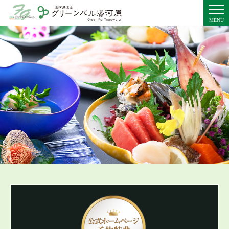
MENU
トップページ
施設の
魅力
お料理
温泉
客室
館内施設
周辺観光
交通
アクセス
プライバシーポリシー
湯めぐり手帖
新着情報
ご予約プラン一覧