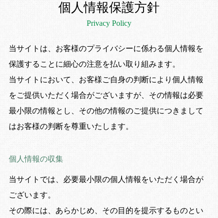
個人情報保護方針
ご予約の確認・キャンセル
Privacy Policy
予約専用ダイヤル
受付時間 9:00〜20:00
0570-038-489
当サイトは、お客様のプライバシーに係わる個人情報を
保護することに細心の注意を払い取り組みます。
現地お問い合わせ
受付時間 9:00〜20:00
当サイトにおいて、お客様ご自身の判断により個人情報
0465-63-9710
をご提供いただく場合がございますが、
その情報は必要
最小限の情報とし、その他の情報のご提供につきまして
はお客様の判断を尊重いたします。
CLOSE
個人情報の収集
当サイトでは、必要最小限の個人情報をいただく場合が
ございます。
その際には、あらかじめ、その目的を提示するものとい