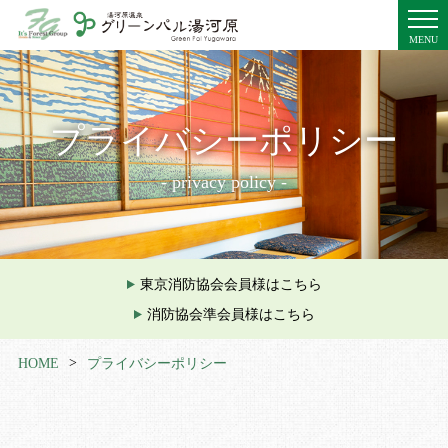
MENU
トップページ
施設の
魅力
プライバシーポリシー
お料理
温泉
- privacy policy -
客室
館内施設
周辺観光
交通
アクセス
東京消防協会会員様はこちら
プライバシーポリシー
消防協会準会員様はこちら
湯めぐり手帖
新着情報
HOME
プライバシーポリシー
ご予約プラン一覧